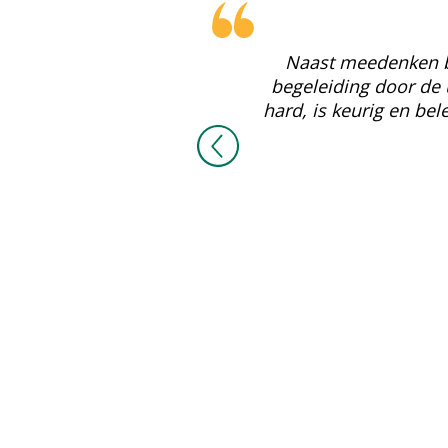
Naast meedenken bli
duurzaam verwerken
begeleiding door de 
zin verrast!
hard, is keurig en bel