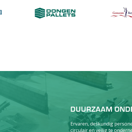
DUURZAAM OND
Ervaren, deskundig persone
circulair en veilig te onde